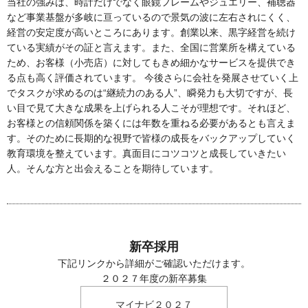
当社の強みは、時計だけでなく眼鏡フレームやジュエリー、補聴器
など事業基盤が多岐に亘っているので景気の波に左右されにくく、
経営の安定度が高いところにあります。創業以来、黒字経営を続け
ている実績がその証と言えます。また、全国に営業所を構えている
ため、お客様（小売店）に対してもきめ細かなサービスを提供でき
る点も高く評価されています。 今後さらに会社を発展させていく上
でタスクが求めるのは“継続力のある人”、瞬発力も大切ですが、長
い目で見て大きな成果を上げられる人こそが理想です。それほど、
お客様との信頼関係を築くには年数を重ねる必要があるとも言えま
す。そのために長期的な視野で皆様の成長をバックアップしていく
教育環境を整えています。真面目にコツコツと成長していきたい
人。そんな方と出会えることを期待しています。
新卒採用
下記リンクから詳細がご確認いただけます。
２０２７年度の新卒募集
マイナビ２０２７