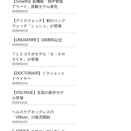
【SmartR】新機能「熱中警戒
アラート」搭載モデル発売
2026/05/15
【アイスウォッチ】初のリング
ウォッチ「シュシュ」が登場
2026/04/14
【UNOAERRE】100周年記念
2026/03/13
ＴＬＣコラボモデル「Ｇ－ＳＨ
ＯＣＫ」が登場
2026/02/13
【DOCTORAIR】ミラジェット
ドライヤー
2026/01/14
【VOLTAGE】至高の新作モデ
ル登場
2025/12/11
ヘルスケアネックレスの
「UNrust」の販売開始
2025/11/15