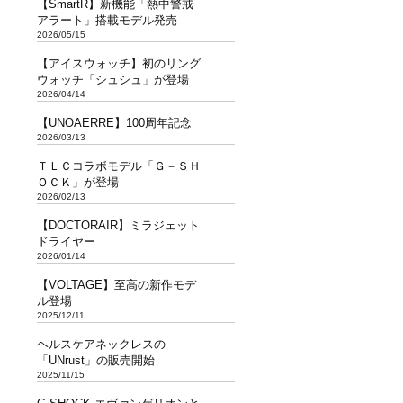
【SmartR】新機能「熱中警戒
アラート」搭載モデル発売
2026/05/15
【アイスウォッチ】初のリング
ウォッチ「シュシュ」が登場
2026/04/14
【UNOAERRE】100周年記念
2026/03/13
ＴＬＣコラボモデル「Ｇ－ＳＨ
ＯＣＫ」が登場
2026/02/13
【DOCTORAIR】ミラジェット
ドライヤー
2026/01/14
【VOLTAGE】至高の新作モデ
ル登場
2025/12/11
ヘルスケアネックレスの
「UNrust」の販売開始
2025/11/15